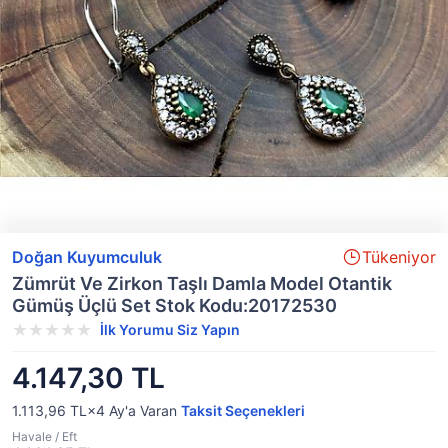
Doğan Kuyumculuk
Tükeniyor
Zümrüt Ve Zirkon Taşlı Damla Model Otantik
Gümüş Üçlü Set Stok Kodu:20172530
İlk Yorumu Siz Yapın
4.147,30 TL
1.113,96 TL×4
Ay'a Varan
Taksit Seçenekleri
Havale / Eft