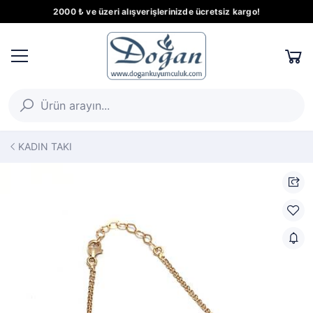
2000 ₺ ve üzeri alışverişlerinizde ücretsiz kargo!
KADIN TAKI