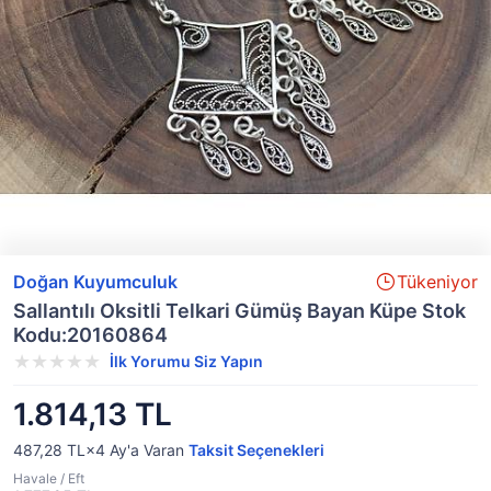
Doğan Kuyumculuk
Tükeniyor
Sallantılı Oksitli Telkari Gümüş Bayan Küpe Stok
Kodu:20160864
İlk Yorumu Siz Yapın
1.814,13 TL
487,28 TL×4
Ay'a Varan
Taksit Seçenekleri
Havale / Eft