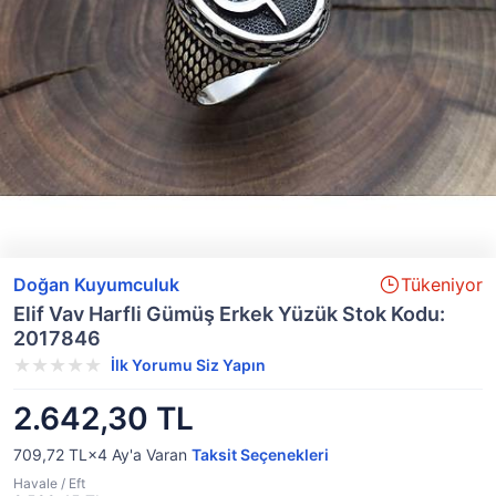
Doğan Kuyumculuk
Tükeniyor
Elif Vav Harfli Gümüş Erkek Yüzük Stok Kodu:
2017846
İlk Yorumu Siz Yapın
2.642,30 TL
709,72 TL×4
Ay'a Varan
Taksit Seçenekleri
Havale / Eft