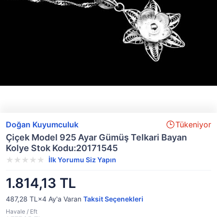
Doğan Kuyumculuk
Tükeniyor
Çiçek Model 925 Ayar Gümüş Telkari Bayan
Kolye Stok Kodu:20171545
İlk Yorumu Siz Yapın
1.814,13 TL
487,28 TL×4
Ay'a Varan
Taksit Seçenekleri
Havale / Eft