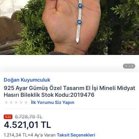
Doğan Kuyumculuk
925 Ayar Gümüş Özel Tasarım El İşi Mineli Midyat
Hasırı Bileklik Stok Kodu:2019476
İlk Yorumu Siz Yapın
6.728,79 TL
%32
4.521,01 TL
1.214,34 TL×4
Ay'a Varan
Taksit Seçenekleri