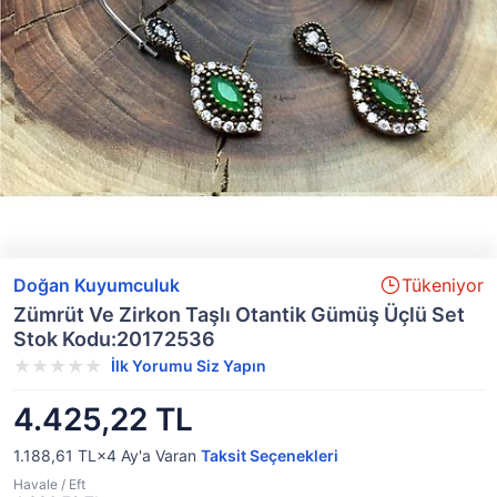
Doğan Kuyumculuk
Tükeniyor
Zümrüt Ve Zirkon Taşlı Otantik Gümüş Üçlü Set
Stok Kodu:20172536
İlk Yorumu Siz Yapın
4.425,22 TL
1.188,61 TL×4
Ay'a Varan
Taksit Seçenekleri
Havale / Eft