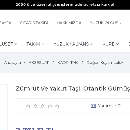
2000 ₺ ve üzeri alışverişlerinizde ücretsiz kargo!
SAYFA
SİPARİŞ TAKİBİ
HAKKIMIZDA
YÜZÜK ÖLÇÜSÜ
LÜSET
TAKIM
YÜZÜK / ALYANS
KÜPE
Anasayfa
AKSESUAR
KADIN TAKI
Doğan Kuyumculuk
Zümrüt Ve Yakut Taşlı Otantik Gümüş
Yorumlar
(0)