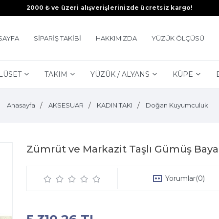
2000 ₺ ve üzeri alışverişlerinizde ücretsiz kargo!
SAYFA
SİPARİŞ TAKİBİ
HAKKIMIZDA
YÜZÜK ÖLÇÜSÜ
LÜSET
TAKIM
YÜZÜK / ALYANS
KÜPE
Anasayfa
AKSESUAR
KADIN TAKI
Doğan Kuyumculuk
Zümrüt ve Markazit Taşlı Gümüş Baya
Yorumlar
(0)