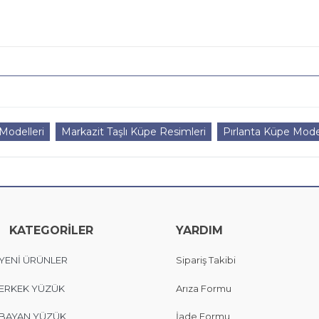
Modelleri
Markazit Taşlı Küpe Resimleri
Pırlanta Küpe Model
KATEGORİLER
YARDIM
YENİ ÜRÜNLER
Sipariş Takibi
ERKEK YÜZÜK
Arıza Formu
BAYAN YÜZÜK
İade Formu