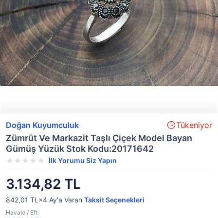
Doğan Kuyumculuk
Tükeniyor
Zümrüt Ve Markazit Taşlı Çiçek Model Bayan
Gümüş Yüzük Stok Kodu:20171642
İlk Yorumu Siz Yapın
3.134,82 TL
842,01 TL×4
Ay'a Varan
Taksit Seçenekleri
Havale / Eft