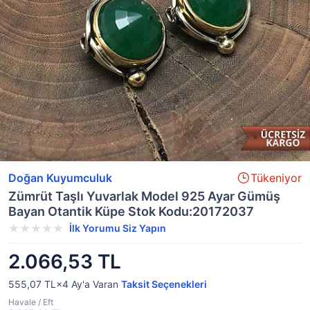
Doğan Kuyumculuk
Tükeniyor
Zümrüt Taşlı Yuvarlak Model 925 Ayar Gümüş
Bayan Otantik Küpe Stok Kodu:20172037
İlk Yorumu Siz Yapın
2.066,53 TL
555,07 TL×4
Ay'a Varan
Taksit Seçenekleri
Havale / Eft