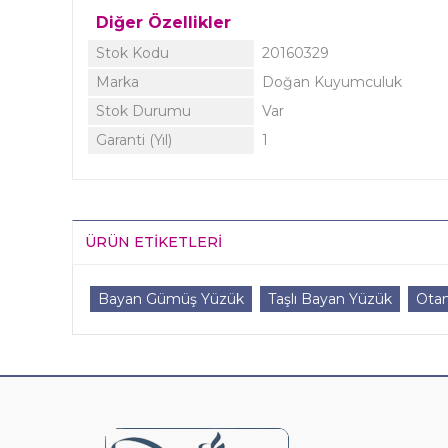
Diğer Özellikler
Stok Kodu
20160329
Marka
Doğan Kuyumculuk
Stok Durumu
Var
Garanti (Yıl)
1
ÜRÜN ETIKETLERI
Bayan Gümüş Yüzük
Taşlı Bayan Yüzük
Ota