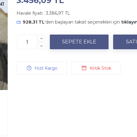
3.456,09 TL
Havale fiyatı :
3.386,97 TL
928,31 TL
'den başlayan taksit seçenekleri için
tıklayı