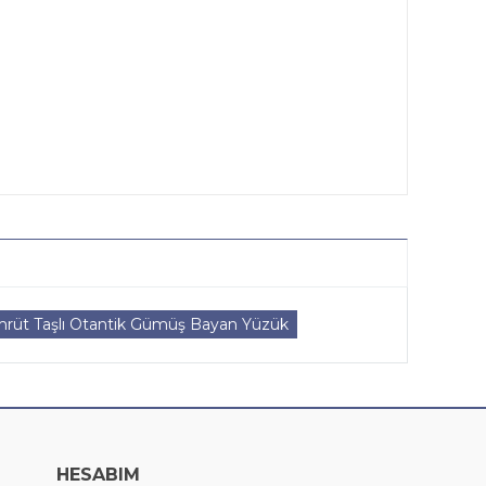
rüt Taşlı Otantik Gümüş Bayan Yüzük
HESABIM