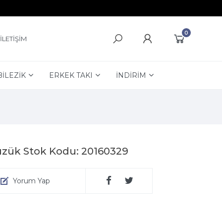
0
İLETİŞİM
BİLEZİK
ERKEK TAKI
İNDİRİM
üzük Stok Kodu: 20160329
Yorum Yap