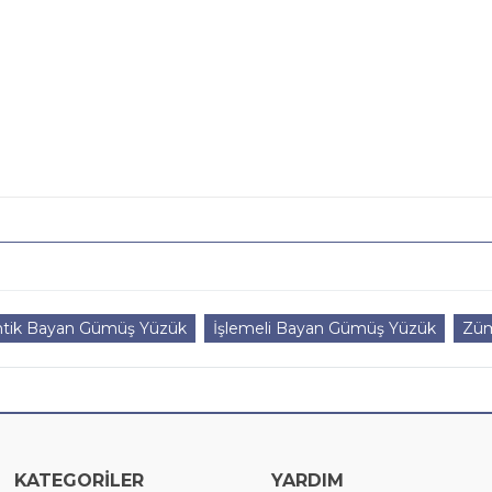
ntik Bayan Gümüş Yüzük
İşlemeli Bayan Gümüş Yüzük
Züm
KATEGORİLER
YARDIM