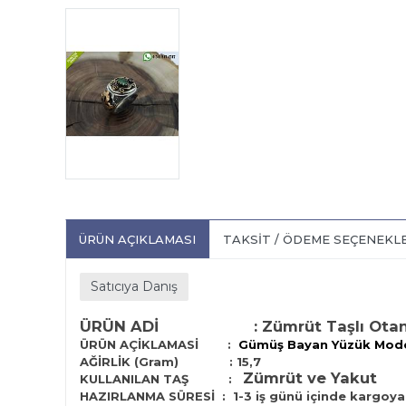
ÜRÜN AÇIKLAMASI
TAKSIT / ÖDEME SEÇENEKL
Satıcıya Danış
ÜRÜN ADİ :
Zümrüt Taşlı Ota
ÜRÜN AÇİKLAMASİ :
Gümüş Bayan Yüzük Mode
AĞİRLİK (Gram) : 15,7
Zümrüt ve Yakut
KULLANILAN TAŞ :
HAZIRLANMA SÜRESİ :
1-3 iş günü içinde kargoya 