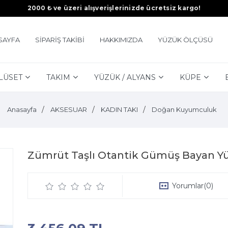
2000 ₺ ve üzeri alışverişlerinizde ücretsiz kargo!
SAYFA
SİPARİŞ TAKİBİ
HAKKIMIZDA
YÜZÜK ÖLÇÜSÜ
LÜSET
TAKIM
YÜZÜK / ALYANS
KÜPE
Anasayfa
AKSESUAR
KADIN TAKI
Doğan Kuyumculuk
Zümrüt Taşlı Otantik Gümüş Bayan Y
Yorumlar
(0)