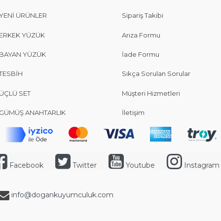
YENİ ÜRÜNLER
Sipariş Takibi
ERKEK YÜZÜK
Arıza Formu
BAYAN YÜZÜK
İade Formu
TESBİH
Sıkça Sorulan Sorular
ÜÇLÜ SET
Müşteri Hizmetleri
GÜMÜŞ ANAHTARLIK
İletişim
Facebook
Twitter
Youtube
Instagram
info@dogankuyumculuk.com