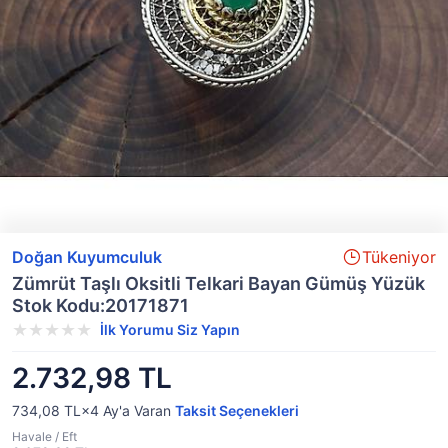
Doğan Kuyumculuk
Tükeniyor
Zümrüt Taşlı Oksitli Telkari Bayan Gümüş Yüzük
Stok Kodu:20171871
İlk Yorumu Siz Yapın
2.732,98 TL
734,08 TL×4
Ay'a Varan
Taksit Seçenekleri
Havale / Eft