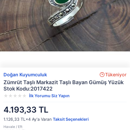
Doğan Kuyumculuk
Tükeniyor
Zümrüt Taşlı Markazit Taşlı Bayan Gümüş Yüzük
Stok Kodu:2017422
İlk Yorumu Siz Yapın
4.193,33 TL
1.126,33 TL×4
Ay'a Varan
Taksit Seçenekleri
Havale / Eft