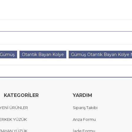
k Gümüş
Otantik Bayan Kolye
Gümüş Otantik Bayan Kolye M
KATEGORİLER
YARDIM
YENİ ÜRÜNLER
Sipariş Takibi
ERKEK YÜZÜK
Arıza Formu
BAYAN YÜZÜK
İade Formu