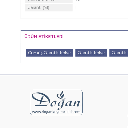
Garanti (Yıl)
1
ÜRÜN ETIKETLERI
Gümüş Otantik Kolye
Otantik Kolye
Otanti