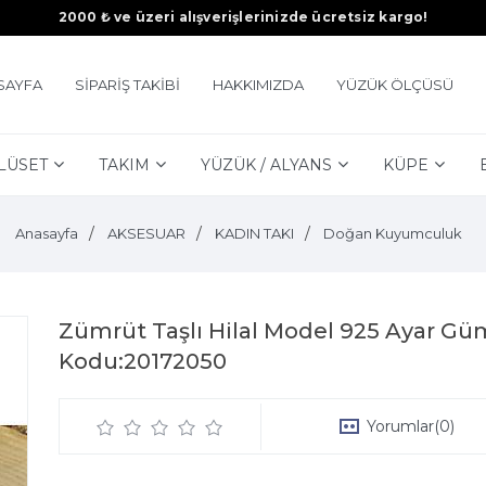
2000 ₺ ve üzeri alışverişlerinizde ücretsiz kargo!
SAYFA
SİPARİŞ TAKİBİ
HAKKIMIZDA
YÜZÜK ÖLÇÜSÜ
LÜSET
TAKIM
YÜZÜK / ALYANS
KÜPE
Anasayfa
AKSESUAR
KADIN TAKI
Doğan Kuyumculuk
Zümrüt Taşlı Hilal Model 925 Ayar Gü
Kodu:20172050
Yorumlar
(0)