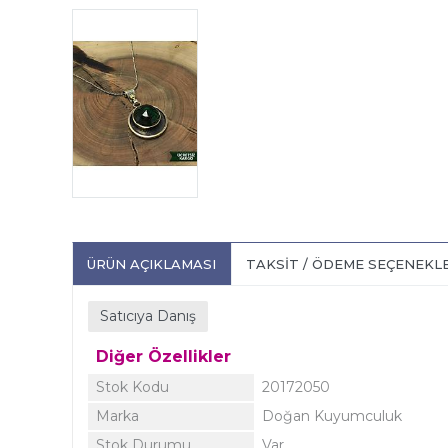
ÜRÜN AÇIKLAMASI
TAKSIT / ÖDEME SEÇENEKL
Satıcıya Danış
Diğer Özellikler
Stok Kodu
20172050
Marka
Doğan Kuyumculuk
Stok Durumu
Var