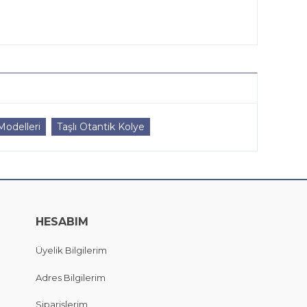
odelleri
Taşlı Otantik Kolye
HESABIM
Üyelik Bilgilerim
Adres Bilgilerim
Siparişlerim