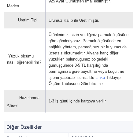
925 Ayar Gümüşten İmal edilmiştir.
Maden
Üretim Tipi
Ürümüz Kalıp ile Üretilmiştir.
Ürünlerimizi sizin verdiğiniz parmak ölçüsüne
göre gönderiyoruz. Parmak ölçüsünde en
sağlıklı yöntem, parmağınızı bir kuyumcuda
ücretsiz ölçtürmektir. Alyans hariç diğer
Yüzük ölçümü
yüzükleri bulunduğunuz bölgedeki
nasıl öğrenebilirim?
gümüşçülerde 3-5 TL karşılığında
parmağınıza göre büyültme veya küçültme
işlemi yaptırabilirsiniz. Bu
Linke
Tıklayıp
Ölçüm Tablosunu Görebilirsiniz
Hazırlanma
1-3 iş günü içinde kargoya verilir
Süresi
Diğer Özellikler