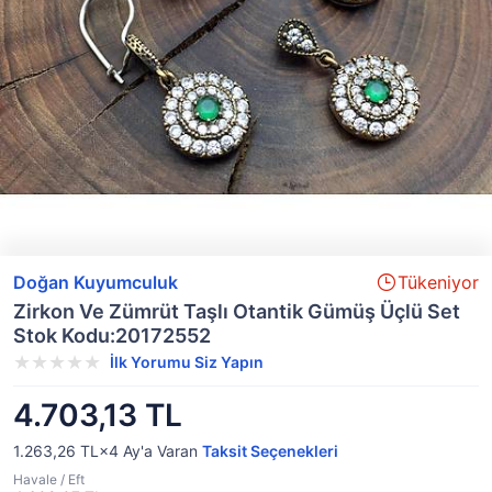
Doğan Kuyumculuk
Tükeniyor
Zirkon Ve Zümrüt Taşlı Otantik Gümüş Üçlü Set
Stok Kodu:20172552
İlk Yorumu Siz Yapın
4.703,13 TL
1.263,26 TL×4
Ay'a Varan
Taksit Seçenekleri
Havale / Eft