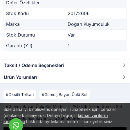
Diğer Özellikler
Stok Kodu
20172606
Marka
Doğan Kuyumculuk
Stok Durumu
Var
Garanti (Yıl)
1
Taksit / Ödeme Seçenekleri
Ürün Yorumları
Oksitli Telkari
Gümüş Bayan Üçlü Set
Gümüş Bayan Üçlü Set Model
Oksitli Telkari Gümüş Set
Size daha iyi bir alışveriş deneyimi sunabilmek için, çerezler
(cookies) kullanıyoruz. Detaylı bilgi için
kişisel verilerin
Oksitli Gümüş Bayan Üçlü Set Modelleri
korunması
hakkında aydınlatma metnini inceleyebilirsiniz.