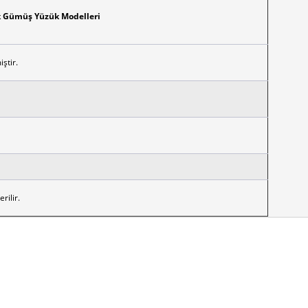
k Gümüş Yüzük Modelleri
ştir.
rilir.