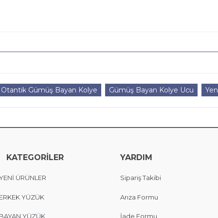
Otantik Gümüş Bayan Kolye
Gümüş Bayan Kolye Ucu
Yen
KATEGORİLER
YARDIM
YENİ ÜRÜNLER
Sipariş Takibi
ERKEK YÜZÜK
Arıza Formu
BAYAN YÜZÜK
İade Formu