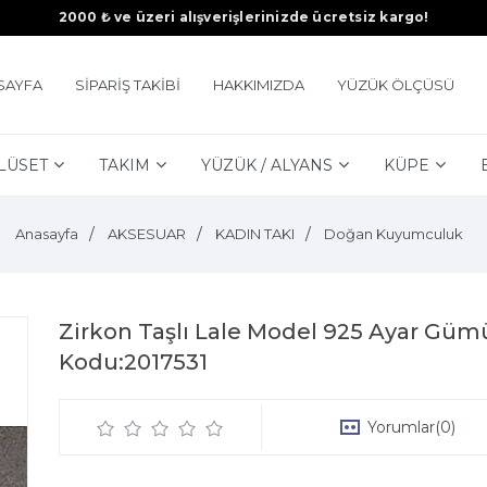
2000 ₺ ve üzeri alışverişlerinizde ücretsiz kargo!
SAYFA
SİPARİŞ TAKİBİ
HAKKIMIZDA
YÜZÜK ÖLÇÜSÜ
LÜSET
TAKIM
YÜZÜK / ALYANS
KÜPE
Anasayfa
AKSESUAR
KADIN TAKI
Doğan Kuyumculuk
Zirkon Taşlı Lale Model 925 Ayar Güm
Kodu:2017531
Yorumlar
(0)