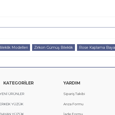
leklik Modelleri
Zirkon Gümüş Bileklik
Rose Kaplama Bayan
KATEGORİLER
YARDIM
YENİ ÜRÜNLER
Sipariş Takibi
ERKEK YÜZÜK
Arıza Formu
BAYAN YÜZÜK
İade Formu