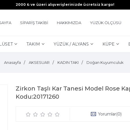
2000 ₺ ve üzeri alışverişlerinizde ücretsiz kargo!
SAYFA
SİPARİŞ TAKİBİ
HAKKIMIZDA
YÜZÜK ÖLÇÜSÜ
LÜSET
TAKIM
YÜZÜK / ALYANS
KÜPE
Anasayfa
AKSESUAR
KADIN TAKI
Doğan Kuyumculuk
Zirkon Taşlı Kar Tanesi Model Rose K
Kodu:20171260
Yorumlar
(0)