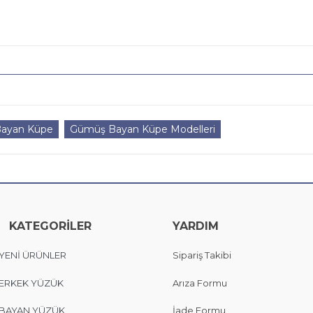
ayan Küpe
Gümüş Bayan Küpe Modelleri
KATEGORİLER
YARDIM
YENİ ÜRÜNLER
Sipariş Takibi
ERKEK YÜZÜK
Arıza Formu
BAYAN YÜZÜK
İade Formu