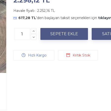
2.298,12 TL
Havale fiyatı :
2.252,16 TL
617,28 TL
'den başlayan taksit seçenekleri için
tıklayı