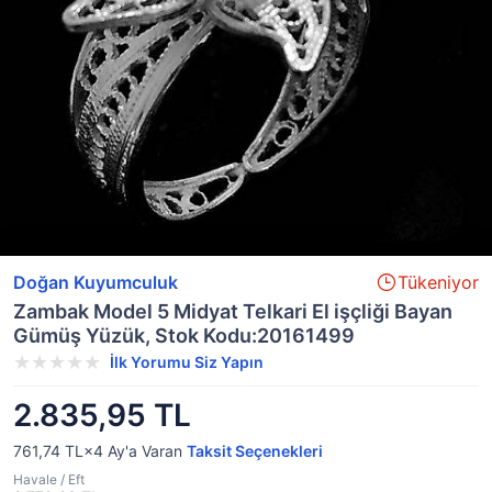
Doğan Kuyumculuk
Tükeniyor
Zambak Model 5 Midyat Telkari El işçliği Bayan
Gümüş Yüzük, Stok Kodu:20161499
İlk Yorumu Siz Yapın
2.835,95 TL
761,74 TL×4
Ay'a Varan
Taksit Seçenekleri
Havale / Eft