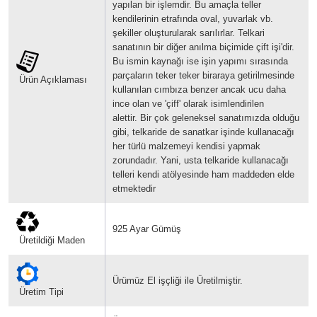
yapılan bir işlemdir. Bu amaçla teller
kendilerinin etrafında oval, yuvarlak vb.
şekiller oluşturularak sarılırlar.
Telkari
sanatının bir diğer anılma biçimide çift işi'dir.
Bu ismin kaynağı ise işin yapımı sırasında
parçaların teker teker biraraya getirilmesinde
Ürün Açıklaması
kullanılan cımbıza benzer ancak ucu daha
ince olan ve 'çiff' olarak isimlendirilen
alettir.
Bir çok geleneksel sanatımızda olduğu
gibi, telkaride de sanatkar işinde kullanacağı
her türlü malzemeyi kendisi yapmak
zorundadır. Yani, usta telkaride kullanacağı
telleri kendi atölyesinde ham maddeden elde
etmektedir
925 Ayar Gümüş
Üretildiği Maden
Ürümüz El işçliği ile Üretilmiştir.
Üretim Tipi