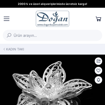
2000 ₺ ve üzeri alışverişlerinizde ücretsiz kargo!
KADIN TAKI