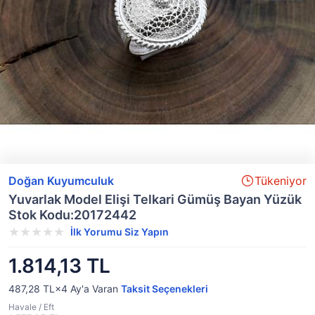
Doğan Kuyumculuk
Tükeniyor
Yuvarlak Model Elişi Telkari Gümüş Bayan Yüzük
Stok Kodu:20172442
İlk Yorumu Siz Yapın
1.814,13 TL
487,28 TL×4
Ay'a Varan
Taksit Seçenekleri
Havale / Eft