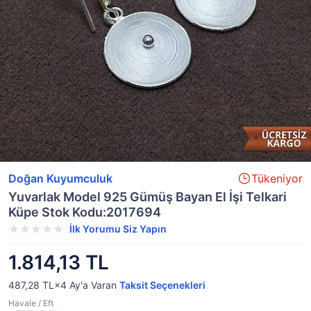
Doğan Kuyumculuk
Tükeniyor
Yuvarlak Model 925 Gümüş Bayan El İşi Telkari
Küpe Stok Kodu:2017694
İlk Yorumu Siz Yapın
1.814,13 TL
487,28 TL×4
Ay'a Varan
Taksit Seçenekleri
Havale / Eft