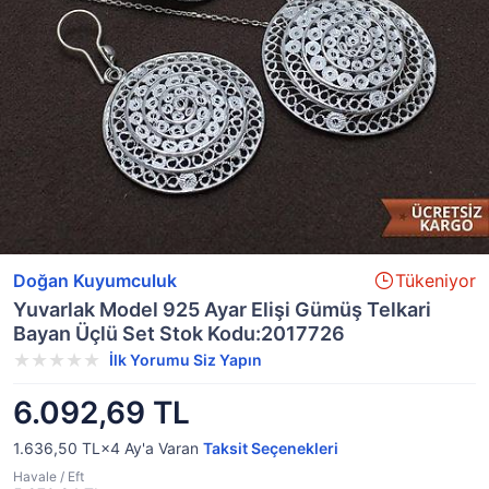
Doğan Kuyumculuk
Tükeniyor
Yuvarlak Model 925 Ayar Elişi Gümüş Telkari
Bayan Üçlü Set Stok Kodu:2017726
İlk Yorumu Siz Yapın
6.092,69 TL
1.636,50 TL×4
Ay'a Varan
Taksit Seçenekleri
Havale / Eft