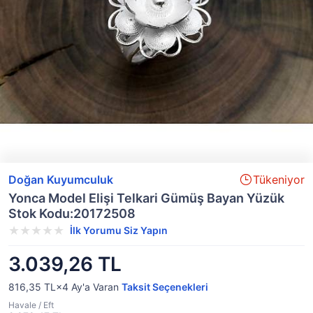
Doğan Kuyumculuk
Tükeniyor
Yonca Model Elişi Telkari Gümüş Bayan Yüzük
Stok Kodu:20172508
İlk Yorumu Siz Yapın
3.039,26 TL
816,35 TL×4
Ay'a Varan
Taksit Seçenekleri
Havale / Eft