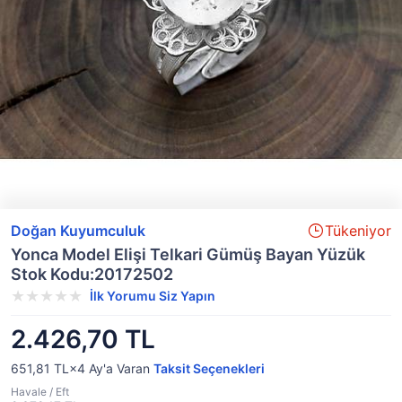
Doğan Kuyumculuk
Tükeniyor
Yonca Model Elişi Telkari Gümüş Bayan Yüzük
Stok Kodu:20172502
İlk Yorumu Siz Yapın
2.426,70 TL
651,81 TL×4
Ay'a Varan
Taksit Seçenekleri
Havale / Eft