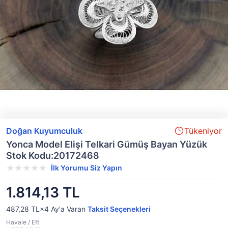
Doğan Kuyumculuk
Tükeniyor
Yonca Model Elişi Telkari Gümüş Bayan Yüzük
Stok Kodu:20172468
İlk Yorumu Siz Yapın
1.814,13 TL
487,28 TL×4
Ay'a Varan
Taksit Seçenekleri
Havale / Eft