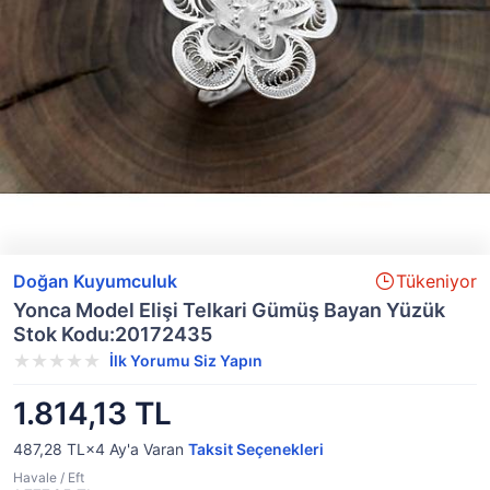
Doğan Kuyumculuk
Tükeniyor
Yonca Model Elişi Telkari Gümüş Bayan Yüzük
Stok Kodu:20172435
İlk Yorumu Siz Yapın
1.814,13 TL
487,28 TL×4
Ay'a Varan
Taksit Seçenekleri
Havale / Eft