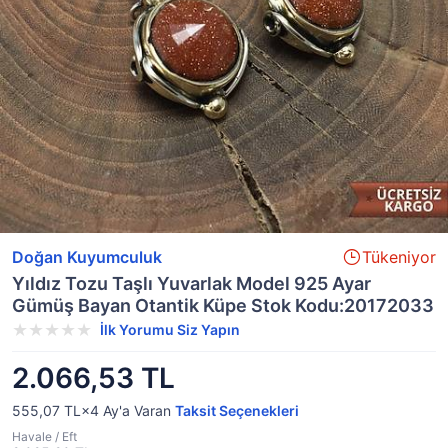
Doğan Kuyumculuk
Tükeniyor
Yıldız Tozu Taşlı Yuvarlak Model 925 Ayar
Gümüş Bayan Otantik Küpe Stok Kodu:20172033
İlk Yorumu Siz Yapın
2.066,53 TL
555,07 TL×4
Ay'a Varan
Taksit Seçenekleri
Havale / Eft