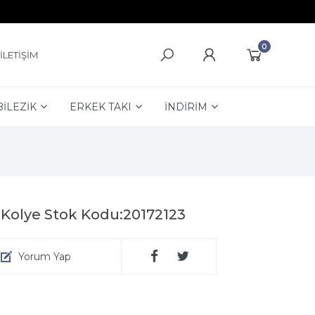
0
İLETİŞİM
BİLEZİK
ERKEK TAKI
İNDİRİM
 Kolye Stok Kodu:20172123
Yorum Yap