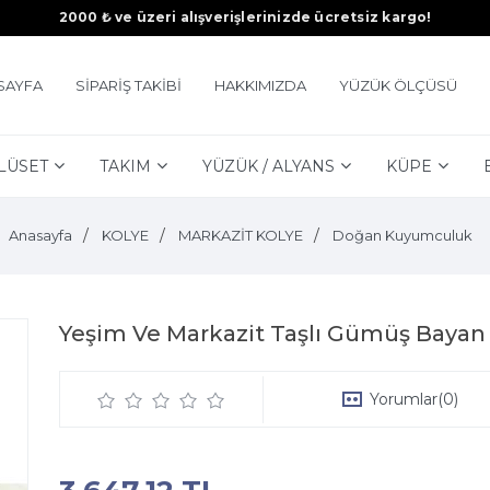
2000 ₺ ve üzeri alışverişlerinizde ücretsiz kargo!
SAYFA
SİPARİŞ TAKİBİ
HAKKIMIZDA
YÜZÜK ÖLÇÜSÜ
LÜSET
TAKIM
YÜZÜK / ALYANS
KÜPE
Anasayfa
KOLYE
MARKAZİT KOLYE
Doğan Kuyumculuk
Yeşim Ve Markazit Taşlı Gümüş Bayan
Yorumlar
(0)