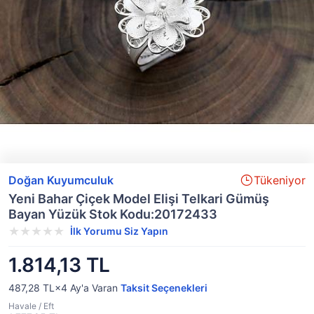
Doğan Kuyumculuk
Tükeniyor
Yeni Bahar Çiçek Model Elişi Telkari Gümüş
Bayan Yüzük Stok Kodu:20172433
İlk Yorumu Siz Yapın
1.814,13 TL
487,28 TL×4
Ay'a Varan
Taksit Seçenekleri
Havale / Eft