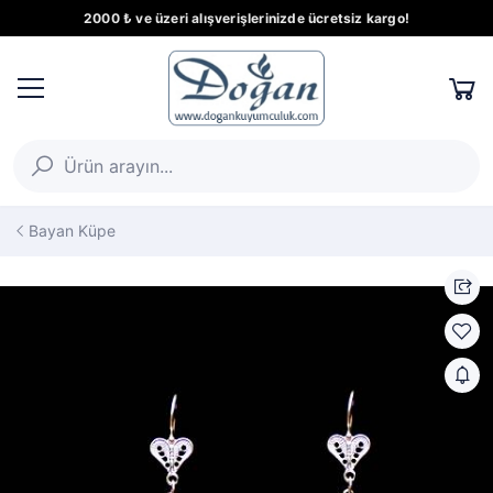
2000 ₺ ve üzeri alışverişlerinizde ücretsiz kargo!
Bayan Küpe