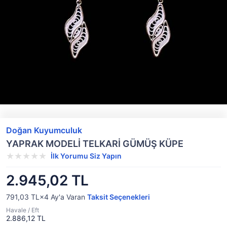
Doğan Kuyumculuk
YAPRAK MODELİ TELKARİ GÜMÜŞ KÜPE
İlk Yorumu Siz Yapın
2.945,02 TL
791,03 TL×4
Ay'a Varan
Taksit Seçenekleri
Havale / Eft
2.886,12 TL