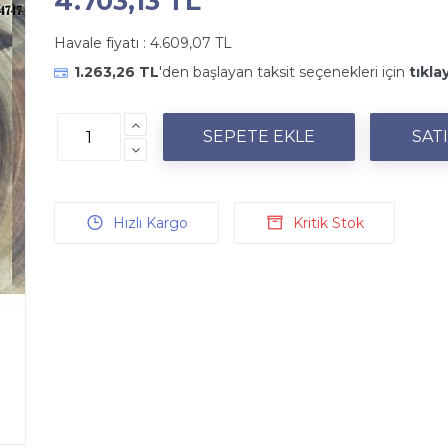
4.703,13 TL
Havale fiyatı :
4.609,07 TL
1.263,26 TL
'den başlayan taksit seçenekleri için
tıkla