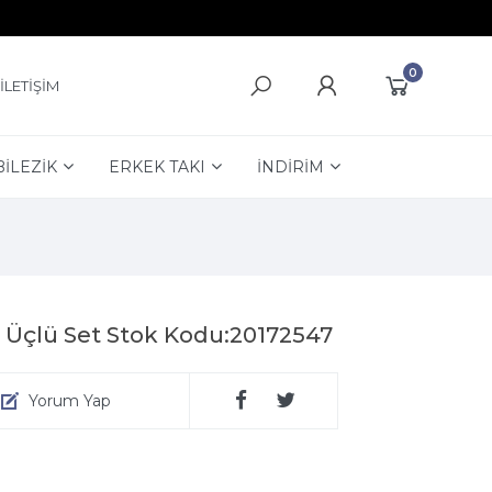
0
İLETİŞİM
BİLEZİK
ERKEK TAKI
İNDİRİM
 Üçlü Set Stok Kodu:20172547
Yorum Yap