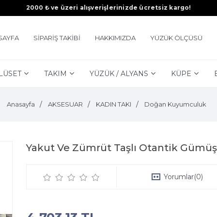
2000 ₺ ve üzeri alışverişlerinizde ücretsiz kargo!
SAYFA
SİPARİŞ TAKİBİ
HAKKIMIZDA
YÜZÜK ÖLÇÜSÜ
LÜSET
TAKIM
YÜZÜK / ALYANS
KÜPE
Anasayfa
AKSESUAR
KADIN TAKI
Doğan Kuyumculuk
Yakut Ve Zümrüt Taşlı Otantik Gümüş
Yorumlar
(0)