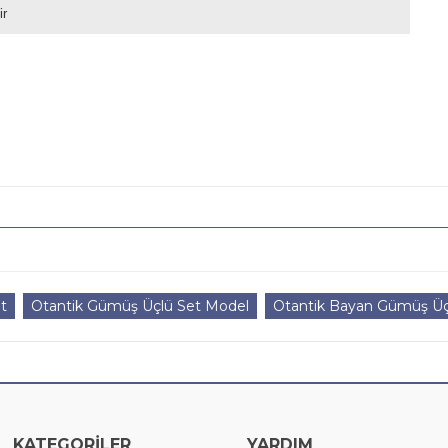
ir
t
Otantik Gümüş Üçlü Set Model
Otantik Bayan Gümüş Üçl
KATEGORİLER
YARDIM