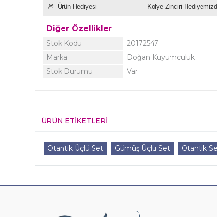
🎆
Ürün Hediyesi
Kolye Zinciri Hediyemizd
Diğer Özellikler
Stok Kodu
20172547
Marka
Doğan Kuyumculuk
Stok Durumu
Var
ÜRÜN ETIKETLERI
Otantik Üçlü Set
Gümüş Üçlü Set
Otantik Se