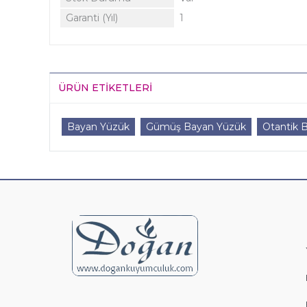
Garanti (Yıl)
1
ÜRÜN ETIKETLERI
Bayan Yüzük
Gümüş Bayan Yüzük
Otantik 