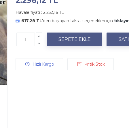
2.298,12 TL
Havale fiyatı :
2.252,16 TL
617,28 TL
'den başlayan taksit seçenekleri için
tıklayı