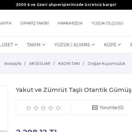
2000 ₺ ve üzeri alışverişlerinizde ücretsiz kargo!
SAYFA
SİPARİŞ TAKİBİ
HAKKIMIZDA
YÜZÜK ÖLÇÜSÜ
LÜSET
TAKIM
YÜZÜK / ALYANS
KÜPE
Anasayfa
AKSESUAR
KADIN TAKI
Doğan Kuyumculuk
Yakut ve Zümrüt Taşlı Otantik Gümüş
Yorumlar
(0)