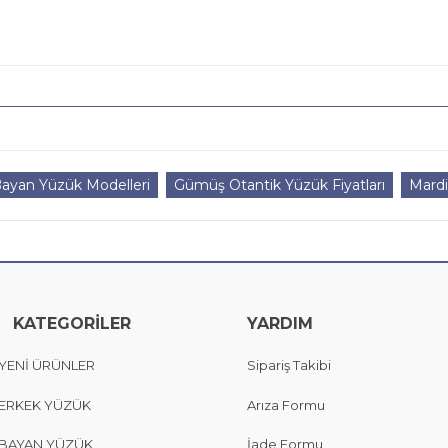
Bayan Yüzük Modelleri
Gümüş Otantik Yüzük Fiyatları
Mard
KATEGORİLER
YARDIM
YENİ ÜRÜNLER
Sipariş Takibi
ERKEK YÜZÜK
Arıza Formu
BAYAN YÜZÜK
İade Formu