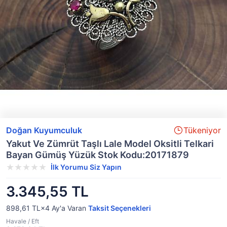
Doğan Kuyumculuk
Tükeniyor
Yakut Ve Zümrüt Taşlı Lale Model Oksitli Telkari
Bayan Gümüş Yüzük Stok Kodu:20171879
İlk Yorumu Siz Yapın
3.345,55 TL
898,61 TL×4
Ay'a Varan
Taksit Seçenekleri
Havale / Eft