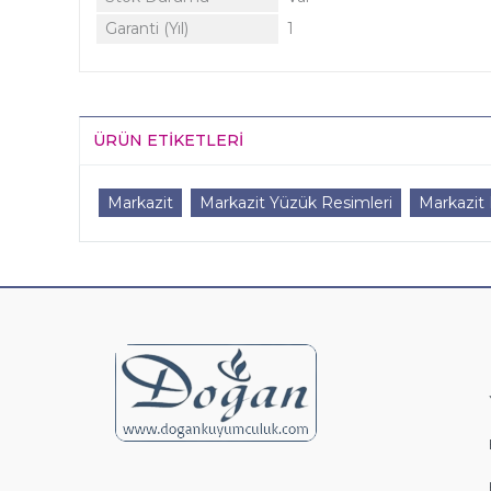
Garanti (Yıl)
1
ÜRÜN ETIKETLERI
Markazit
Markazit Yüzük Resimleri
Markazit