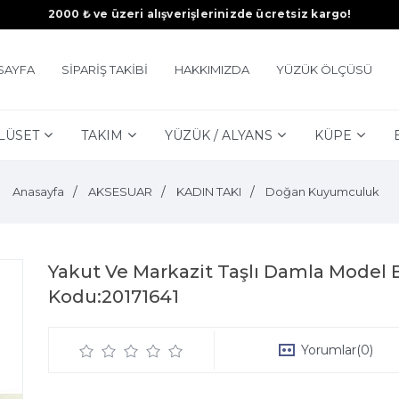
2000 ₺ ve üzeri alışverişlerinizde ücretsiz kargo!
SAYFA
SİPARİŞ TAKİBİ
HAKKIMIZDA
YÜZÜK ÖLÇÜSÜ
LÜSET
TAKIM
YÜZÜK / ALYANS
KÜPE
Anasayfa
AKSESUAR
KADIN TAKI
Doğan Kuyumculuk
Yakut Ve Markazit Taşlı Damla Model
Kodu:20171641
Yorumlar
(0)