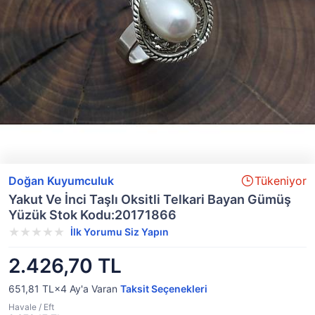
Doğan Kuyumculuk
Tükeniyor
Yakut Ve İnci Taşlı Oksitli Telkari Bayan Gümüş
Yüzük Stok Kodu:20171866
İlk Yorumu Siz Yapın
2.426,70 TL
651,81 TL×4
Ay'a Varan
Taksit Seçenekleri
Havale / Eft