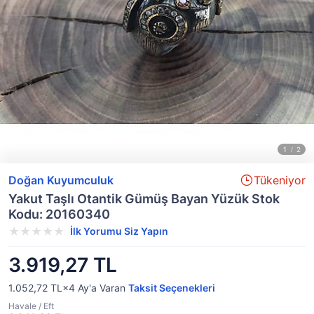
Doğan Kuyumculuk
Tükeniyor
Yakut Taşlı Otantik Gümüş Bayan Yüzük Stok
Kodu: 20160340
İlk Yorumu Siz Yapın
3.919,27 TL
1.052,72 TL×4
Ay'a Varan
Taksit Seçenekleri
Havale / Eft