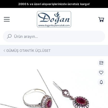
2000 ₺ ve üzeri alışverişlerinizde ücretsiz kargo!
GÜMÜŞ OTANTİK ÜÇLÜSET