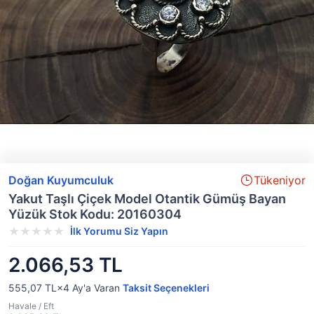
Doğan Kuyumculuk
Tükeniyor
Yakut Taşlı Çiçek Model Otantik Gümüş Bayan
Yüzük Stok Kodu: 20160304
İlk Yorumu Siz Yapın
2.066,53 TL
555,07 TL×4
Ay'a Varan
Taksit Seçenekleri
Havale / Eft