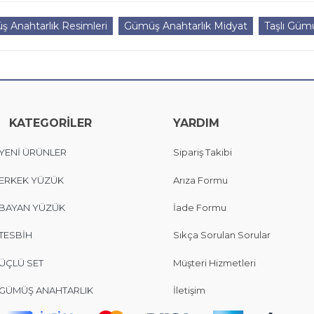
 Anahtarlık Resimleri
Gümüş Anahtarlık Midyat
Taşlı Gümü
KATEGORİLER
YARDIM
YENİ ÜRÜNLER
Sipariş Takibi
ERKEK YÜZÜK
Arıza Formu
BAYAN YÜZÜK
İade Formu
TESBİH
Sıkça Sorulan Sorular
ÜÇLÜ SET
Müşteri Hizmetleri
GÜMÜŞ ANAHTARLIK
İletişim