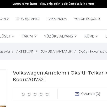
2000 ₺ ve üzeri alışverişlerinizde ücretsiz kargo!
SAYFA
SİPARİŞ TAKİBİ
HAKKIMIZDA
YÜZÜK ÖLÇÜSÜ
LÜSET
TAKIM
YÜZÜK / ALYANS
KÜPE
asayfa
AKSESUAR
GÜMÜŞ ANAHTARLIK
Doğan Kuyumcul
Volkswagen Amblemli Oksitli Telkari
Kodu:2017321
Yorumlar
(0)