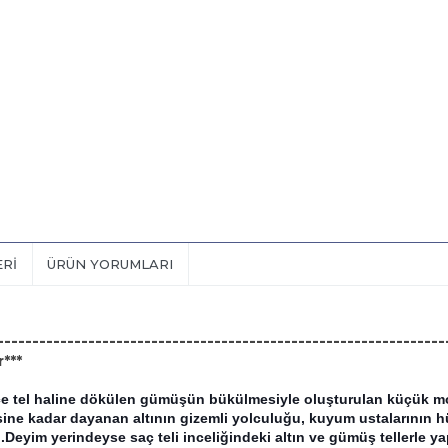
ERI
ÜRÜN YORUMLARI
----------------------------------------------------------------
***
ce tel haline dökülen gümüşün bükülmesiyle oluşturulan küçük motif
cesine kadar dayanan altının gizemli yolculuğu, kuyum ustalarının hün
Deyim yerindeyse saç teli inceliğindeki altın ve gümüş tellerle yap