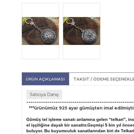
ÜRÜN AÇIKLAMASI
TAKSIT / ÖDEME SEÇENEKL
Satıcıya Danış
---------------------------------------------------
***ürünümüz 925 ayar gümüşten imal edilmiştir
Gümüş tel işleme sanatı anlamına gelen “telkari”, in
el işçiliğine dayalı bir sanattır.Geçmişi 5 bin yıl ön
buluyor. Bu kuyumculuk sanatlarından biri de Telkari.