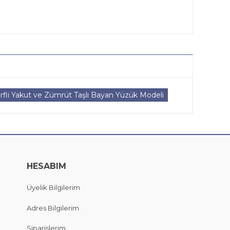
rfli Yakut ve Zümrüt Taşlı Bayan Yüzük Modeli
HESABIM
Üyelik Bilgilerim
Adres Bilgilerim
Siparişlerim