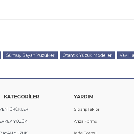
Gümüş Bayan Yüzükleri
Otantik Yüzük Modelleri
Vav Ha
KATEGORİLER
YARDIM
YENİ ÜRÜNLER
Sipariş Takibi
ERKEK YÜZÜK
Arıza Formu
BAYAN YÜZÜK
İade Formu