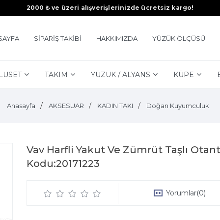
2000 ₺ ve üzeri alışverişlerinizde ücretsiz kargo!
SAYFA
SİPARİŞ TAKİBİ
HAKKIMIZDA
YÜZÜK ÖLÇÜSÜ
LÜSET
TAKIM
YÜZÜK / ALYANS
KÜPE
Anasayfa
AKSESUAR
KADIN TAKI
Doğan Kuyumculuk
Vav Harfli Yakut Ve Zümrüt Taşlı Ota
Kodu:20171223
Yorumlar
(0)