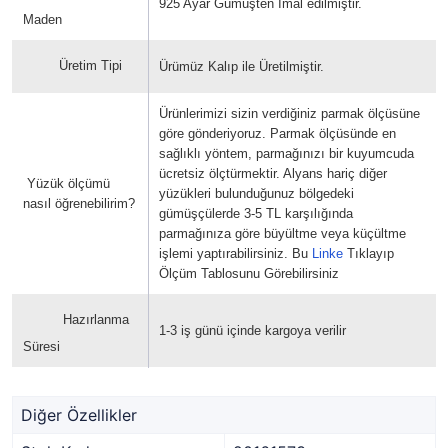
925 Ayar Gümüşten İmal edilmiştir.
Maden
Üretim Tipi
Ürümüz Kalıp ile Üretilmiştir.
Ürünlerimizi sizin verdiğiniz parmak ölçüsüne
göre gönderiyoruz. Parmak ölçüsünde en
sağlıklı yöntem, parmağınızı bir kuyumcuda
ücretsiz ölçtürmektir. Alyans hariç diğer
Yüzük ölçümü
yüzükleri bulunduğunuz bölgedeki
nasıl öğrenebilirim?
gümüşçülerde 3-5 TL karşılığında
parmağınıza göre büyültme veya küçültme
işlemi yaptırabilirsiniz. Bu
Linke
Tıklayıp
Ölçüm Tablosunu Görebilirsiniz
Hazırlanma
1-3 iş günü içinde kargoya verilir
Süresi
Diğer Özellikler