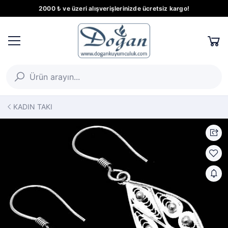
2000 ₺ ve üzeri alışverişlerinizde ücretsiz kargo!
KADIN TAKI