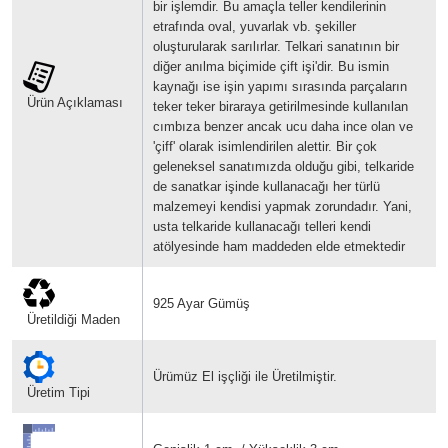
bir işlemdir. Bu amaçla teller kendilerinin
etrafında oval, yuvarlak vb. şekiller
oluşturularak sarılırlar.
Telkari sanatının bir
diğer anılma biçimide çift işi'dir. Bu ismin
kaynağı ise işin yapımı sırasında parçaların
Ürün Açıklaması
teker teker biraraya getirilmesinde kullanılan
cımbıza benzer ancak ucu daha ince olan ve
'çiff' olarak isimlendirilen alettir.
Bir çok
geleneksel sanatımızda olduğu gibi, telkaride
de sanatkar işinde kullanacağı her türlü
malzemeyi kendisi yapmak zorundadır. Yani,
usta telkaride kullanacağı telleri kendi
atölyesinde ham maddeden elde etmektedir
925 Ayar Gümüş
Üretildiği Maden
Ürümüz El işçliği ile Üretilmiştir.
Üretim Tipi