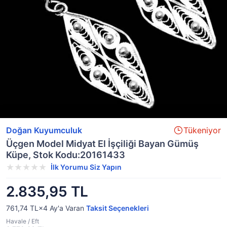
Doğan Kuyumculuk
Tükeniyor
Üçgen Model Midyat El İşçiliği Bayan Gümüş
Küpe, Stok Kodu:20161433
İlk Yorumu Siz Yapın
2.835,95 TL
761,74 TL×4
Ay'a Varan
Taksit Seçenekleri
Havale / Eft