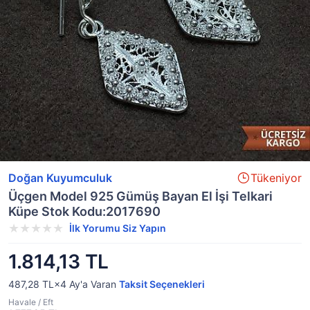
Doğan Kuyumculuk
Tükeniyor
Üçgen Model 925 Gümüş Bayan El İşi Telkari
Küpe Stok Kodu:2017690
İlk Yorumu Siz Yapın
1.814,13 TL
487,28 TL×4
Ay'a Varan
Taksit Seçenekleri
Havale / Eft