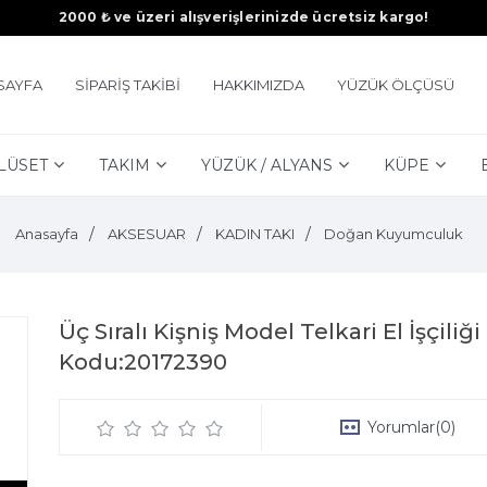
2000 ₺ ve üzeri alışverişlerinizde ücretsiz kargo!
SAYFA
SİPARİŞ TAKİBİ
HAKKIMIZDA
YÜZÜK ÖLÇÜSÜ
LÜSET
TAKIM
YÜZÜK / ALYANS
KÜPE
Anasayfa
AKSESUAR
KADIN TAKI
Doğan Kuyumculuk
Üç Sıralı Kişniş Model Telkari El İşçil
Kodu:20172390
Yorumlar
(0)