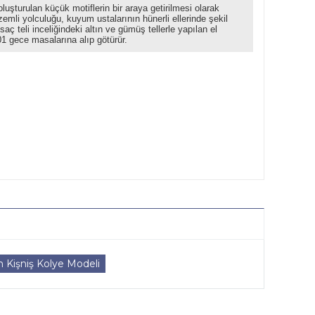
şturulan küçük motiflerin bir araya getirilmesi olarak
zemli yolculuğu, kuyum ustalarının hünerli ellerinde şekil
ç teli inceliğindeki altın ve gümüş tellerle yapılan el
001 gece masalarına alıp götürür.
Kişniş Kolye Modeli