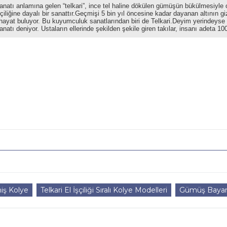
tı anlamına gelen “telkari”, ince tel haline dökülen gümüşün bükülmesiyle olu
şçiliğine dayalı bir sanattır.Geçmişi 5 bin yıl öncesine kadar dayanan altının gi
 hayat buluyor. Bu kuyumculuk sanatlarından biri de Telkari.Deyim yerindeyse sa
natı deniyor. Ustaların ellerinde şekilden şekile giren takılar, insanı adeta 1
iş Kolye
Telkari El İşçiliği Sıralı Kolye Modelleri
Gümüş Bayan 