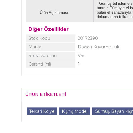
Gümüş tel işleme sana
tanınır. Tümüyle el i
bulan el sanatlarıyla
Ürün Açıklaması
dokumasına telkari sa
Diğer Özellikler
Stok Kodu
20172390
Marka
Doğan Kuyumculuk
Stok Durumu
Var
Garanti (Yıl)
1
ÜRÜN ETIKETLERI
Telkari Kolye
Kişniş Model
Gümüş Bayan Kişn