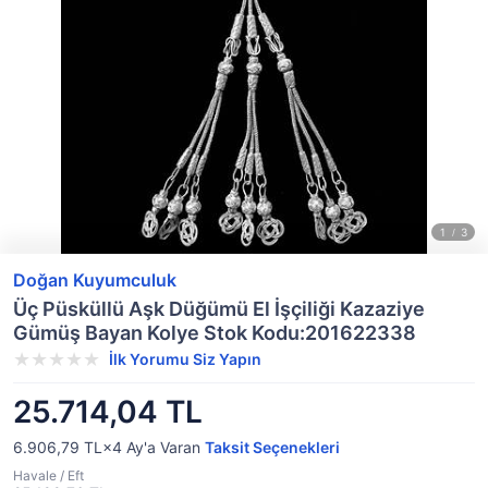
Doğan Kuyumculuk
Üç Püsküllü Aşk Düğümü El İşçiliği Kazaziye
Gümüş Bayan Kolye Stok Kodu:201622338
İlk Yorumu Siz Yapın
25.714,04 TL
6.906,79 TL×4
Ay'a Varan
Taksit Seçenekleri
Havale / Eft