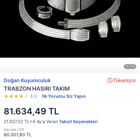
Doğan Kuyumculuk
Tükeniyor
TRABZON HASIRI TAKIM
4.0
İlk Yorumu Siz Yapın
81.634,49 TL
21.927,02 TL×4
Ay'a Varan
Taksit Seçenekleri
Havale / Eft
80.001,80 TL