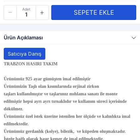
Adet
Ürün Açıklaması
Satıcıya Danış
TRABZON HASIRI TAKIM
Ürünümüz 925 ayar gümüşten imal edilmiştir
Ürünümizin Taşlı olan kısımlarında
orjinal zirkon
taşları
kullanılmıştır ve taşlarımız
mıhlama sanatı
ile monte
edilmiştir hepsi ayrı ayrı
tırnaklı
dır ve kullanım süreci içerisinde
dökülmez.
Ürünümüz özel istek üzerine istenilen her ölçüde ve kalınlıkta imal
edilmektedir.
Ürünümüz
gerdanlık (kolye), bilezik, ve küpe
den oluşmaktadır.
İsteğe bağlı olarak
hasır kemer
de imal edilmektedir.