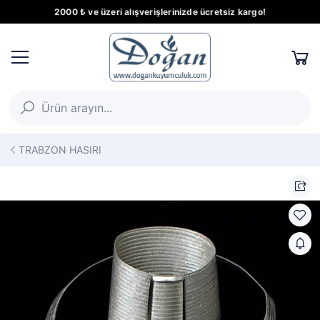
2000 ₺ ve üzeri alışverişlerinizde ücretsiz kargo!
TRABZON HASIRI