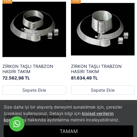
ZİRKON TAŞLI TRABZON
ZİRKON TAŞLI TRABZON
HASIRI TAKIM
HASIRI TAKIM
72.562,98 TL
81.634,49 TL
Sepete Ekle
Sepete Ekle
Size daha iyi bir alışveriş deneyimi sunabilmek için, çerezler
(cookies) kullanıyoruz. Detaylı bilgi için
kişisel verilerin
Hasır
Trabzon Hasırı
korunması
hakkında aydınlatma metnini inceleyebilirsiniz.
TAMAM
®
PlatinMarket
E-Ticaret Sistemi
İle Hazırlanmıştır.